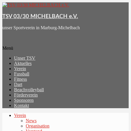
Skip
to
content
TSV 03/30 MICHELBACH e.V.
unser Sportverein in Marburg-Michelbach
Menü
Unser TSV
Aktuelles
Verein
Fussball
Fitness
Dart
Beachvolleyball
Förderverein
Sponsoren
Kontakt
Verein
News
Organisation