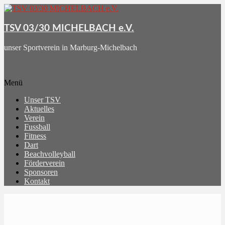
Skip
to
content
TSV 03/30 MICHELBACH e.V.
unser Sportverein in Marburg-Michelbach
Menü
Unser TSV
Aktuelles
Verein
Fussball
Fitness
Dart
Beachvolleyball
Förderverein
Sponsoren
Kontakt